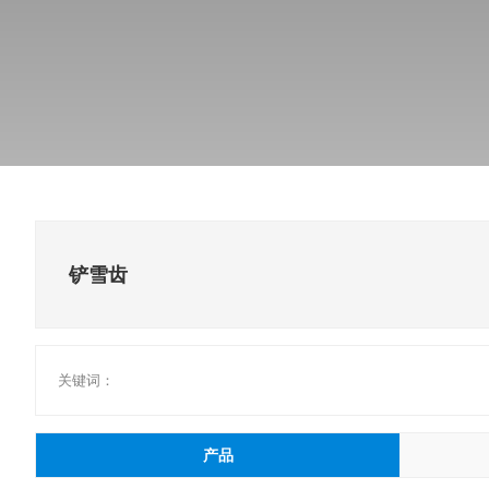
济南冶科所主要从事硬质合金产
铲雪齿
关键词：
产品