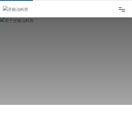
网站首页
走进冶科所
新闻动态
产品中心
品质保证
关于济南冶科所
企业文化
济南冶科所主要从事硬质合金产品及相关产品的研制、生产与销售，公司