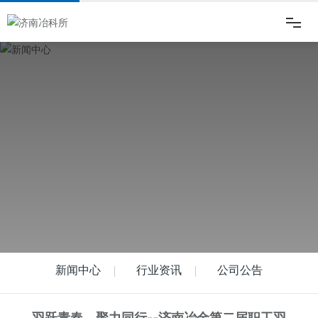
网站首页
走进冶科所
新闻动态
产品中心
品质保证
新闻中心
行业资讯
公司公告
企业文化
羽跃青春，聚力同行--济南冶金第二届职工羽