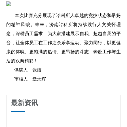
本次比赛充分展现了冶科所人卓越的竞技状态和昂扬
的精神风貌。未来，济南冶科所将持续践行人文关怀理
念，深耕员工需求，为大家搭建展示自我、超越自我的平
台，让全体员工在工作之余乐享运动、聚力同行，以更健
康的体魄、更饱满的热情、更昂扬的斗志，奔赴工作与生
活的双向精彩！
供稿人：张洁
审核人：聂永辉
最新资讯