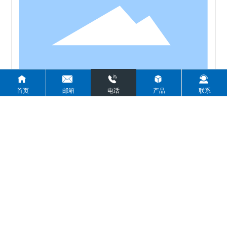
凝智聚力谋发展 笃行实干创佳绩--济南冶科所成功举
首页
邮箱
电话
产品
联系
办员工讲堂第十五讲暨全员创新大会
2026-06-09